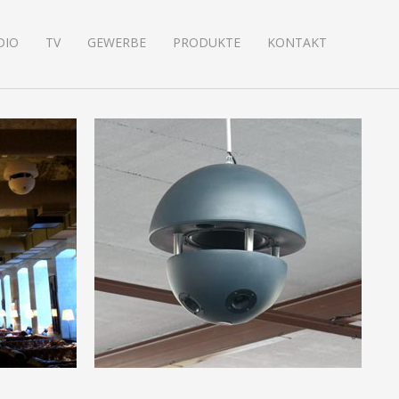
DIO
TV
GEWERBE
PRODUKTE
KONTAKT
Gewerbehallen
Projektbezogene Audio- und
die
visuelle Lösungen für
urants
Hintergrundmusik und
Präsentationstechnik.
Mehr erfahren