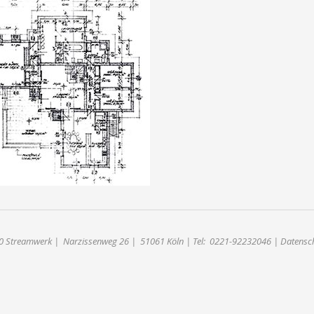
itekten und
herren
anen direkt mit Ihrem
ekten und unterstützen
im Neubau.
rfahren!
20
Streamwerk |
Narzissenweg 26
|
51061 Köln
| Tel:
0221-92232046
|
Datensc
ion(){ (i[r].q=i[r].q||[]).push(arguments)},i[r].l=1*new Date();a=s.cre
,'script','//www.google-analytics.com/analytics.js','ga'); ga('create', 