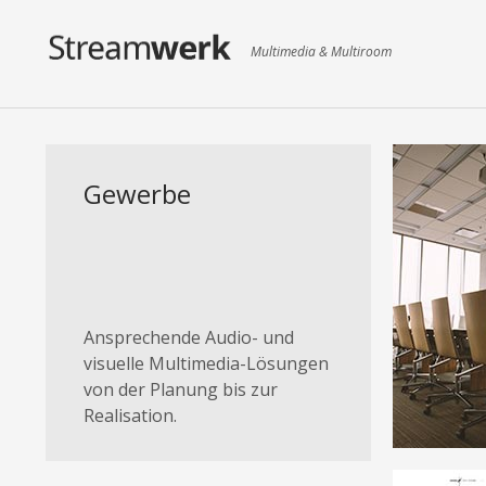
Multimedia & Multiroom
Gewerbe
Büro
Prax
Objekt
Hinter
verbau
Ansprechende Audio- und
visuelle Multimedia-Lösungen
von der Planung bis zur
Mehr e
Realisation.