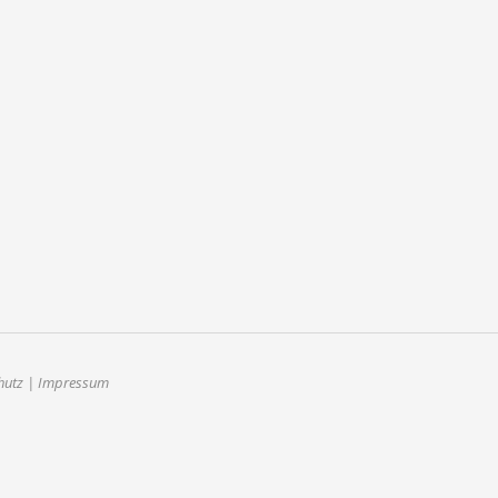
hutz
|
Impressum
ateElement(o), m=s.getElementsByTagName(o)
'UA-70325529-1', 'auto'); ga('send', 'pageview');