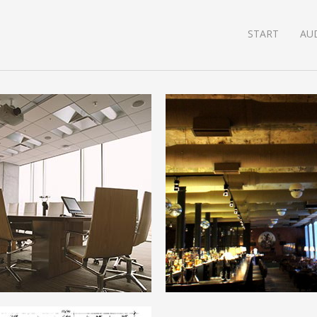
START
AU
- und
Gastronomie
isräume
bezogene, werbefreie
grundmusik, dezent
Soft- und Hardware für 
t, einfach zu bedienen.
Beschallung von Resta
und Bistros.
rfahren!
Mehr erfahren