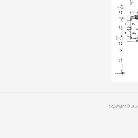
Arch
Bau
Wir pl
Archit
Sie be
Mehr e
Copyright
© 20
(function(i,s,o,g,r,a,m){i['GoogleAnalyticsObject']=r;i[r]=i[r]||funct
[0];a.async=1;a.src=g;m.parentNode.insertBefore(a,m) })(window,document