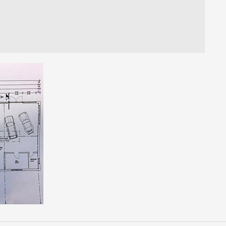
en
echt