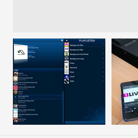
Playlisten
Bed
Wir programmieren Playlisten
und werbefreie Radiosender
individuell abgestimmt für
Moder
Ihre Bedürfnisse.
wirele