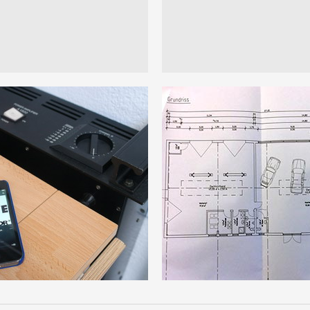
ienung
Planung und
Umsetzung
Wir planen und gestalt
individuelle Audio- und
ne Bedienbarkeit
Videokonzepte maßger
ss von überall im Raum.
für Ihren Anspruch.